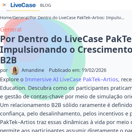
BLOG
Home
/
General
/
Por Dentro do LiveCase PakTek–Artios: Impulsionando o Crescimento em Relacionamentos B2B
General
Por Dentro do LiveCase PakTe
Impulsionando o Cresciment
B2B
por
Amandine
Publicado em
:
19/02/2026
Explore o
Immersive AI LiveCase PakTek–Artios
, rec
Education. Descubra como os participantes praticam
e gestão de contas-chave por meio de simulação ori
Um relacionamento B2B sólido raramente é definido
confiança, pelo desalinhamento, pelos incentivos e p
PakTek–Artios traz essas dinâmicas à vida por meio
permite aos participantes assumir diretamente o pa