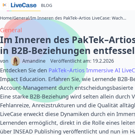
BLOG
Home
/
General
/
Im Inneren des PakTek–Artios LiveCase: Wachstum in B2B-Beziehungen entfesseln
General
Im Inneren des PakTek–Artio
in B2B-Beziehungen entfesse
von
Amandine
Veröffentlicht am
:
19.2.2026
Entdecken Sie den
PakTek–Artios Immersive AI Live
Impact Education. Erfahren Sie, wie Lernende B2B-B
Account-Management durch entscheidungsbasierte 
Eine starke B2B-Beziehung wird selten allein durch V
Fehlanreize, Anreizstrukturen und die Qualität allt
LiveCase erweckt diese Dynamiken durch ein Immersi
Lernenden ermöglicht, direkt in die Rolle eines leit
über INSEAD Publishing veröffentlicht und nun im H