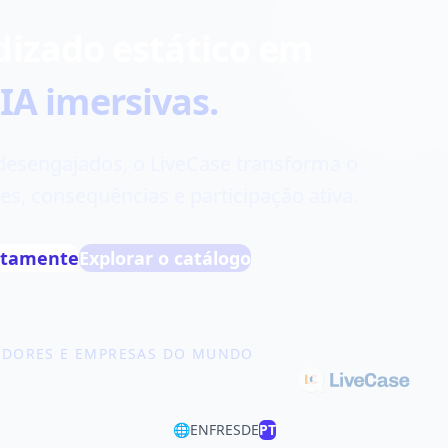
dizado estático em
IA imersivas.
esengajados, o LiveCase transforma o
, consequências e participação ativa.
uitamente
Explorar o catálogo
ADORES E EMPRESAS DO MUNDO
🌐
EN
FR
ES
DE
PT