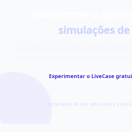
Transforme o apren
simulações de 
Quando os alunos ignoram PDFs e ficam d
aprendizado em uma sequência de decisões
Experimentar o LiveCase grat
CONFIADO PELOS MELHORES EDUC