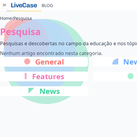
BLOG
Home
/
Pesquisa
Pesquisa
Pesquisas e descobertas no campo da educação e nos tópi
Nenhum artigo encontrado nesta categoria.
General
New
Features
News