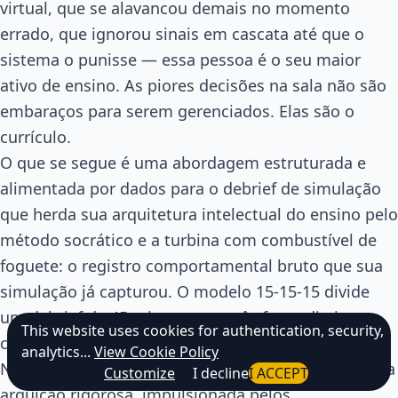
virtual, que se alavancou demais no momento
errado, que ignorou sinais em cascata até que o
sistema o punisse — essa pessoa é o seu maior
ativo de ensino. As piores decisões na sala não são
embaraços para serem gerenciados. Elas são o
currículo.
O que se segue é uma abordagem estruturada e
alimentada por dados para o debrief de simulação
que herda sua arquitetura intelectual do ensino pelo
método socrático e a turbina com combustível de
foguete: o registro comportamental bruto que sua
simulação já capturou. O modelo 15-15-15 divide
um debrief de 45 minutos em três fases distintas,
This website uses cookies for authentication, security,
cada uma com um propósito pedagógico preciso.
analytics...
View Cookie Policy
Não é uma discussão. Não é uma celebração. É uma
Customize
I decline
I ACCEPT
arguição rigorosa, impulsionada pelos