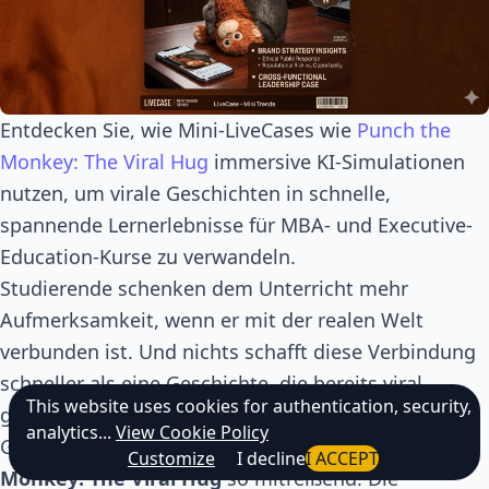
Entdecken Sie, wie Mini-LiveCases wie
Punch the
Monkey: The Viral Hug
immersive KI-Simulationen
nutzen, um virale Geschichten in schnelle,
spannende Lernerlebnisse für MBA- und Executive-
Education-Kurse zu verwandeln.
Studierende schenken dem Unterricht mehr
Aufmerksamkeit, wenn er mit der realen Welt
verbunden ist. Und nichts schafft diese Verbindung
schneller als eine Geschichte, die bereits viral
This website uses cookies for authentication, security,
gegangen ist.
analytics...
View Cookie Policy
Genau das macht den Mini-LiveCase
Punch the
Customize
I decline
I ACCEPT
Monkey: The Viral Hug
so mitreißend. Die